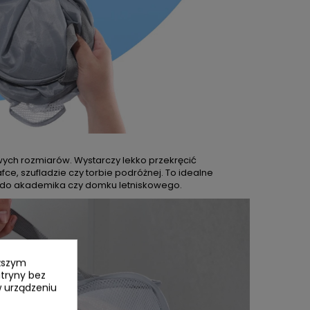
ych rozmiarów. Wystarczy lekko przekręcić
fce, szufladzie czy torbie podróżnej. To idealne
, do akademika czy domku letniskowego.
yższym
itryny bez
 urządzeniu