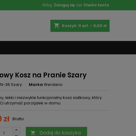
Witaj,
Zaloguj się
lub
Stwórz konto
shopping_cart
Koszyk:
0
szt. - 0,00 zł
kowy Kosz na Pranie Szary
IN-36 Szary
Marka
Werdano
y, lekki i niezwykle funkcjonalny kosz siatkowy, który
Ci utrzymać porządek w domu.
 zł
Brutto
Dodaj do koszyka
