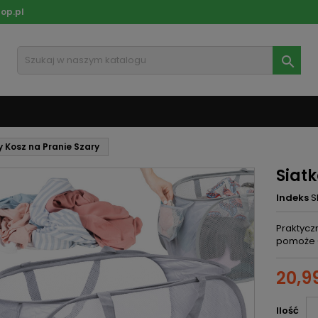
op.pl

 Kosz na Pranie Szary
Siat
Indeks
S
Praktyczn
pomoże 
20,99
Ilość