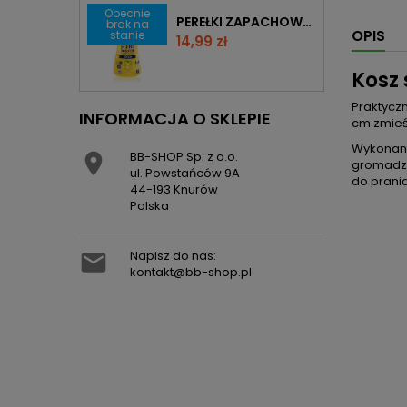
Obecnie
PEREŁKI ZAPACHOWE GRANULKI DO PRANIA ACT PERFUME BERLIN 3W1 210 G
brak na
OPIS
stanie
Cena
14,99 zł
Kosz 
Praktyczn
INFORMACJA O SKLEPIE
cm zmieśc
Wykonany
BB-SHOP Sp. z o.o.

gromadze
ul. Powstańców 9A
do prania
44-193 Knurów
Polska
Napisz do nas:

kontakt@bb-shop.pl