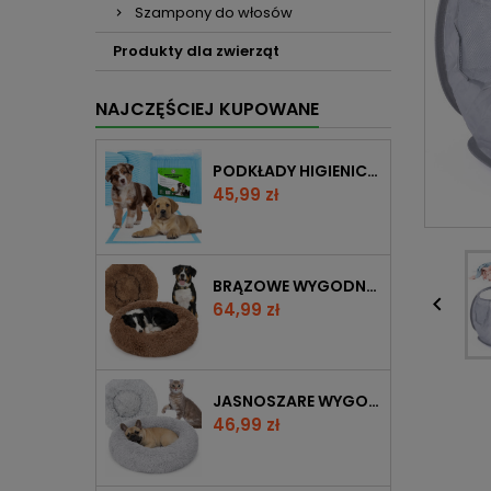
Szampony do włosów
Produkty dla zwierząt
NAJCZĘŚCIEJ KUPOWANE
PODKŁADY HIGIENICZNE DLA ZWIERZĄT L (60X60) 100SZT
Cena
45,99 zł
BRĄZOWE WYGODNE PLUSZOWE LEGOWISKO SHAGGY 80 CM ANTYPOŚLIZGOWY DÓŁ

Cena
64,99 zł
JASNOSZARE WYGODNE PLUSZOWE LEGOWISKO SHAGGY 60 CM ANTYPOŚLIZGOWY DÓŁ
Cena
46,99 zł