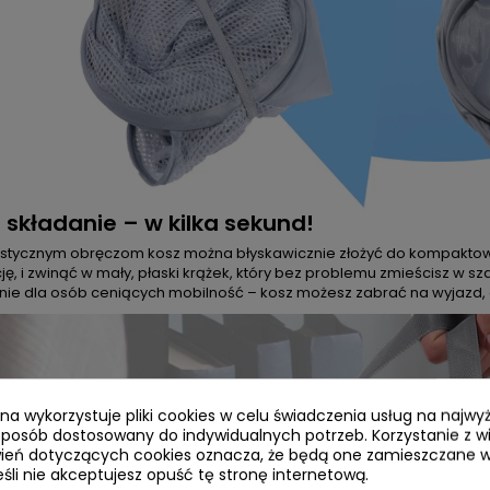
 składanie – w kilka sekund!
lastycznym obręczom kosz można błyskawicznie złożyć do kompaktow
ję, i zwinąć w mały, płaski krążek, który bez problemu zmieścisz w sza
nie dla osób ceniących mobilność – kosz możesz zabrać na wyjazd
ryna wykorzystuje pliki cookies w celu świadczenia usług na najw
sposób dostosowany do indywidualnych potrzeb. Korzystanie z w
ień dotyczących cookies oznacza, że będą one zamieszczane w
li nie akceptujesz opuść tę stronę internetową.