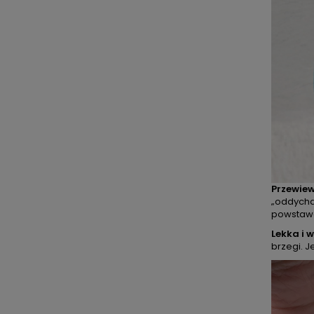
Przewie
„oddycha”
powstawa
Lekka i 
brzegi. J