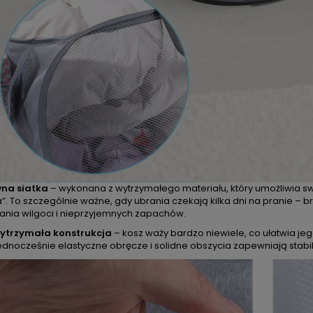
wna siatka
– wykonana z wytrzymałego materiału, który umożliwia s
. To szczególnie ważne, gdy ubrania czekają kilka dni na pranie – b
nia wilgoci i nieprzyjemnych zapachów.
wytrzymała konstrukcja
– kosz waży bardzo niewiele, co ułatwia je
ednocześnie elastyczne obręcze i solidne obszycia zapewniają stabi