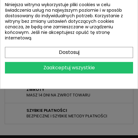
Niniejsza witryna wykorzystuje pliki cookies w celu
świadczenia usług na najwyższym poziomie i w sposób
dostosowany do indywidualnych potrzeb. Korzystanie z
Razem
(brutto)
0,00 zł
witryny bez zmiany ustawień dotyczących cookies
oznacza, że będą one zamieszczane w urządzeniu
końcowym. Jeśli nie akceptujesz opuść tę stronę
internetową.
FINALIZACJA ZAMÓWIENIA (CHECKOUT)
Dostosuj
Zaakceptuj wszystkie
DEDYKOWANA OBSŁUGA
POMOŻEMY TELEFONICZNIE I MAILOWO
ZWROTY
MASZ 14 DNI NA ZWROT TOWARU
SZYBKIE PŁATNOŚCI
BEZPIECZNE I SZYBKIE METODY PŁATNOŚCI