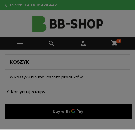
Telefon:
+48 602 424 442
0



shopping_cart
KOSZYK
W koszyku nie ma jeszcze produktów
chevron_left
Kontynuuj zakupy
0 sztuk
0,00 zł