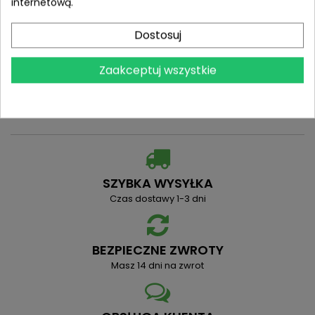
internetową.
Dostosuj
Zaakceptuj wszystkie
SZYBKA WYSYŁKA
Czas dostawy 1-3 dni
BEZPIECZNE ZWROTY
Masz 14 dni na zwrot