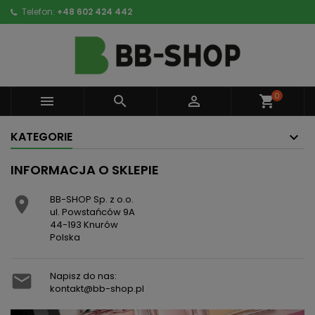
Telefon:
+48 602 424 442
0



shopping_cart
KATEGORIE
INFORMACJA O SKLEPIE
BB-SHOP Sp. z o.o.

ul. Powstańców 9A
44-193 Knurów
Polska
Napisz do nas:

kontakt@bb-shop.pl