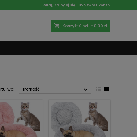
Witaj,
Zaloguj się
lub
Stwórz konto
shopping_cart
Koszyk:
0
szt. - 0,00 zł



rtuj wg:
Trafność