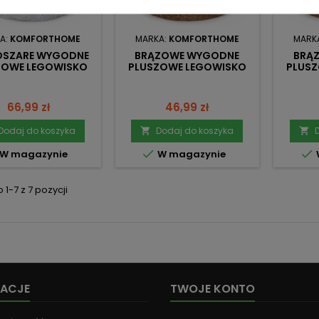
A:
KOMFORTHOME
MARKA:
KOMFORTHOME
MARK
OSZARE WYGODNE
BRĄZOWE WYGODNE
BRĄ
ZOWE LEGOWISKO
PLUSZOWE LEGOWISKO
PLUS
HAGGY 80 CM
SHAGGY 60 CM
S
POŚLIZGOWY DÓŁ
ANTYPOŚLIZGOWY DÓŁ
ANTY
Cena
Cena
66,99 zł
46,99 zł
Dodaj do koszyka
Dodaj do koszyka




W magazynie
W magazynie
1-7 z 7 pozycji
MACJE
TWOJE KONTO