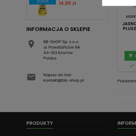
stanie
Cena
14,99 zł
MARK
JASN
INFORMACJA O SKLEPIE
PLUS
S
ANTY
BB-SHOP Sp. z o.o.

ul. Powstańców 9A
44-193 Knurów

Polska

Napisz do nas:

kontakt@bb-shop.pl
Pokazano 
PRODUKTY
INFOR