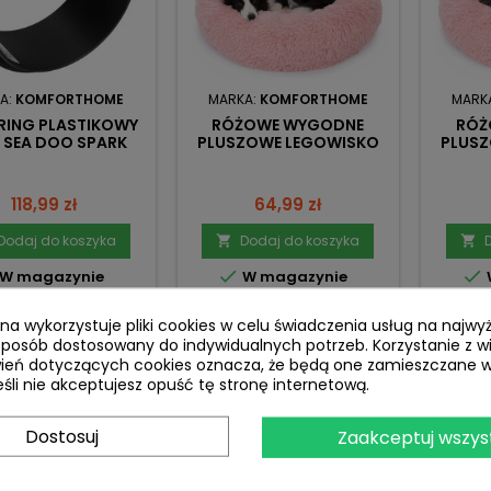
A:
KOMFORTHOME
MARKA:
KOMFORTHOME
MARK
RING PLASTIKOWY
RÓŻOWE WYGODNE
RÓŻ
 SEA DOO SPARK
PLUSZOWE LEGOWISKO
PLUS
TRIXX 2 3UP
SHAGGY 80 CM
S
ANTYPOŚLIZGOWY DÓŁ
ANTY
Cena
Cena
118,99 zł
64,99 zł
Dodaj do koszyka
Dodaj do koszyka




W magazynie
W magazynie
ryna wykorzystuje pliki cookies w celu świadczenia usług na najw
sposób dostosowany do indywidualnych potrzeb. Korzystanie z w
ień dotyczących cookies oznacza, że będą one zamieszczane w
li nie akceptujesz opuść tę stronę internetową.
Dostosuj
Zaakceptuj wszys