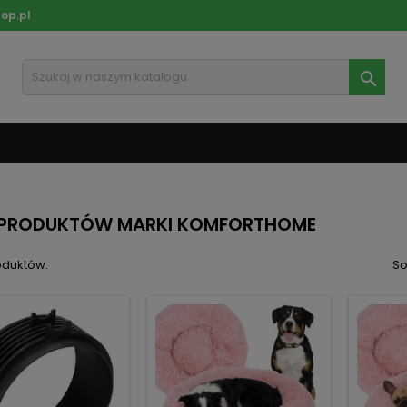
op.pl

A PRODUKTÓW MARKI KOMFORTHOME
oduktów.
So