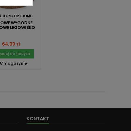
A:
KOMFORTHOME
ZOWE WYGODNE
ZOWE LEGOWISKO
HAGGY 80 CM
POŚLIZGOWY DÓŁ
Cena
64,99 zł
Dodaj do koszyka
W magazynie
KONTAKT