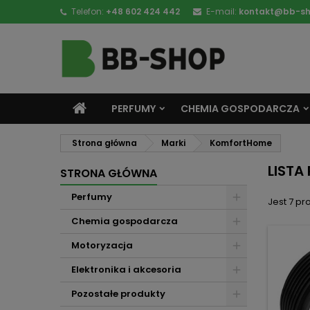
Telefon:
+48 602 424 442
E-mail:
kontakt@bb-sh
PERFUMY
CHEMIA GOSPODARCZA
Strona główna
Marki
KomfortHome
LIST
STRONA GŁÓWNA
Perfumy
Jest 7 pr
Chemia gospodarcza
Motoryzacja
Elektronika i akcesoria
Pozostałe produkty