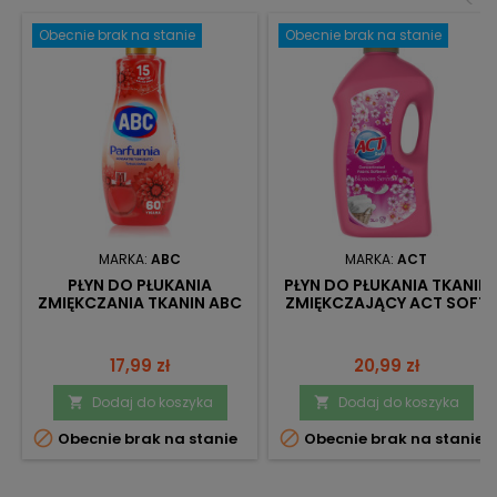
<
Obecnie brak na stanie
Obecnie brak na stanie
MARKA:
ABC
MARKA:
ACT
PŁYN DO PŁUKANIA
PŁYN DO PŁUKANIA TKANIN
ZMIĘKCZANIA TKANIN ABC
ZMIĘKCZAJĄCY ACT SOFT
PARFUMIA ZAPACHOWY
BLOSSOM SERENADE 60
DALIA 1,44 L
PRAŃ 3L
Cena
Cena
17,99 zł
20,99 zł
Dodaj do koszyka
Dodaj do koszyka




Obecnie brak na stanie
Obecnie brak na stanie