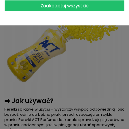
Zaakceptuj wszystkie
➡️ Jak używać?
Perełki są łatwe w użyciu – wystarczy wsypać odpowiednią ilość
bezpośrednio do bębna pralki przed rozpoczęciem cyklu
prania. Perełki ACT Perfume doskonale sprawdzają się zarówno
w praniu codziennym, jak i w pielęgnacji ubrań sportowych,