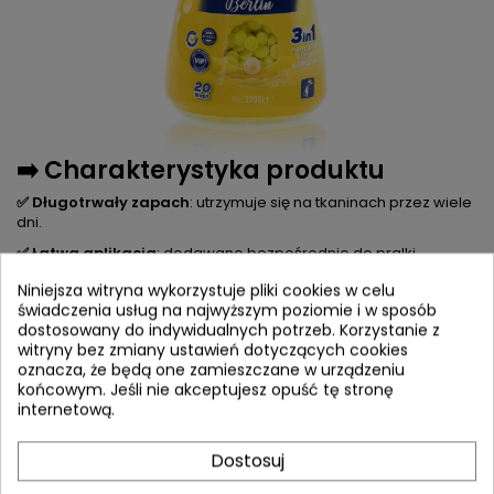
➡️ Charakterystyka produktu
✅ Długotrwały zapach
: utrzymuje się na tkaninach przez wiele
dni.
✅ Łatwa aplikacja
: dodawane bezpośrednio do pralki.
✅ Uniwersalne zastosowanie
: idealne do wszystkich rodzajów
Niniejsza witryna wykorzystuje pliki cookies w celu
tkanin.
świadczenia usług na najwyższym poziomie i w sposób
dostosowany do indywidualnych potrzeb. Korzystanie z
✅ Wydajność
: jedno opakowanie wystarcza
aż na 20 prań.
witryny bez zmiany ustawień dotyczących cookies
Produkt dedykowany dla osób, które cenią sobie świeżość i
oznacza, że będą one zamieszczane w urządzeniu
komfort pachnących ubrań.
końcowym. Jeśli nie akceptujesz opuść tę stronę
internetową.
Dostosuj