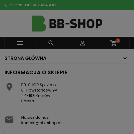
Telefon:
+48 602 424 442
0



shopping_cart
STRONA GŁÓWNA
INFORMACJA O SKLEPIE
BB-SHOP Sp. z o.o.

ul. Powstańców 9A
44-193 Knurów
Polska
Napisz do nas:

kontakt@bb-shop.pl