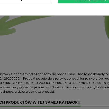
ustowy z oringiem przeznaczony do modeli Sea-Doo to doskonały 
 i 292002024. Produkt pasuje do szerokiego wachlarza skuterów wodnyc
GTX 155, GTX Ltd 215, RXP X 260, RXT X 260, RXP X 300 oraz RXT X 300. D
ek spustowy gwarantuje niezawodność oraz długotrwałe użytkowanie
wodnego, wybierając nasz produkt.
YCH PRODUKTÓW W TEJ SAMEJ KATEGORII: