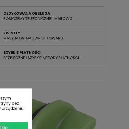
DEDYKOWANA OBSŁUGA
POMOŻEMY TELEFONICZNIE I MAILOWO
ZWROTY
MASZ 14 DNI NA ZWROT TOWARU
SZYBKIE PŁATNOŚCI
BEZPIECZNE I SZYBKIE METODY PŁATNOŚCI
yższym
itryny bez
 urządzeniu
tkie