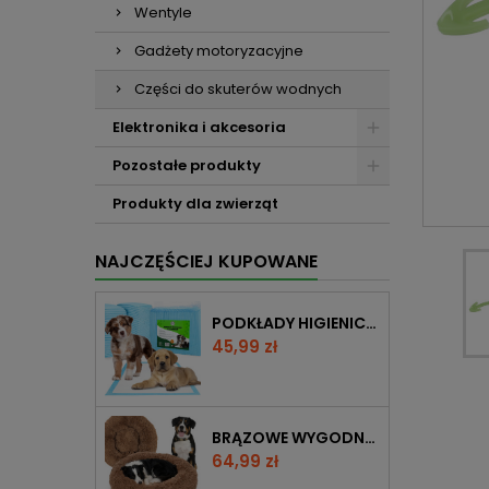
Wentyle
Gadżety motoryzacyjne
Części do skuterów wodnych
Elektronika i akcesoria
Pozostałe produkty
Produkty dla zwierząt
NAJCZĘŚCIEJ KUPOWANE
PODKŁADY HIGIENICZNE DLA ZWIERZĄT L (60X60) 100SZT
Cena
45,99 zł
BRĄZOWE WYGODNE PLUSZOWE LEGOWISKO SHAGGY 80 CM ANTYPOŚLIZGOWY DÓŁ
Cena
64,99 zł