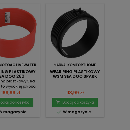
MOTOACTIVEWATER
MARKA:
KOMFORTHOME
MARKA:
M
RING PLASTIKOWY
WEAR RING PLASTIKOWY
WEAR R
EA DOO 260
WSM SEA DOO SPARK
S
TRIXX 2 3UP
ing plastikowy Sea
Wear Ri
to wysokiej jakości
Doo 
ik, który zapewnia
elem
Cena
Cena
169,99 zł
118,99 zł
łą wydajność oraz
wodnym 
trwałą trwałość.
pływaj
odaj do koszyka
Dodaj do koszyka
D


any z materiałów
wys


W magazynie
W magazynie
W
nych na działanie
materia
dy i czynników
tylko do
sferycznych, ten
ale ró
t zamienny został
eksploata