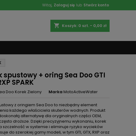
Witaj,
Zaloguj się
lub
Stwórz konto
shopping_cart
Koszyk:
0
szt. - 0,00 zł
K
k spustowy + oring Sea Doo GTI
RXP SPARK
ea Doo Korek Zielony
Marka
MotoActiveWater
ustowy z oringiem Sea Doo to niezbędny element
nia każdego właściciela skuterów wodnych. Produkt
doskonałą alternatywę dla oryginalnych części OEM,
 często droższe. Dzięki precyzyjnemu wykonaniu, korek
 szczelność w systemie i eliminuje ryzyko wycieków
suje do szerokiej gamy modeli, w tym GTI, GTX, RXP oraz