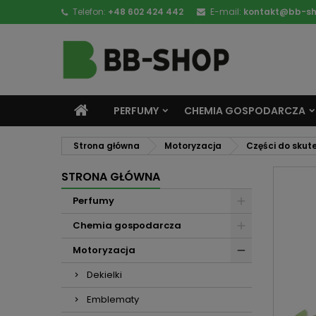
Telefon:
+48 602 424 442
E-mail:
kontakt@bb-sh
PERFUMY
CHEMIA GOSPODARCZA
Strona główna
Motoryzacja
Części do sku
STRONA GŁÓWNA
Perfumy
Chemia gospodarcza
Motoryzacja
Dekielki
Emblematy