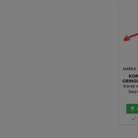
MARKA:
KOR
ORINGI
DOO 
Korek 
Sea 
elem
każ
skuter

sta

a
orygin
które
Dzi