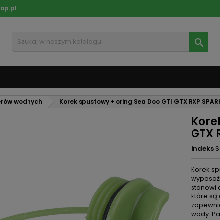
op.pl

terów wodnych
Korek spustowy + oring Sea Doo GTI GTX RXP SPAR
Kore
GTX 
Indeks
S
Korek sp
wyposaże
stanowi 
które są
zapewnia
wody. Pa