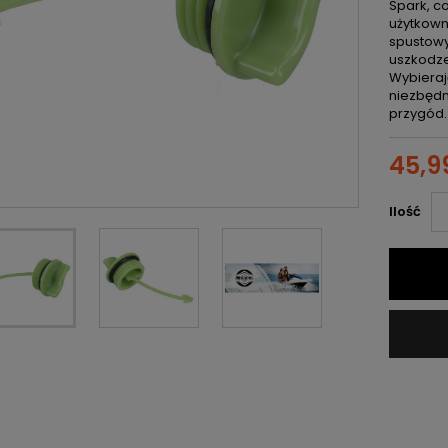
Spark, c
użytkown
spustowy
uszkodze
Wybieraj
niezbędn
przygód.
45,99
Ilość