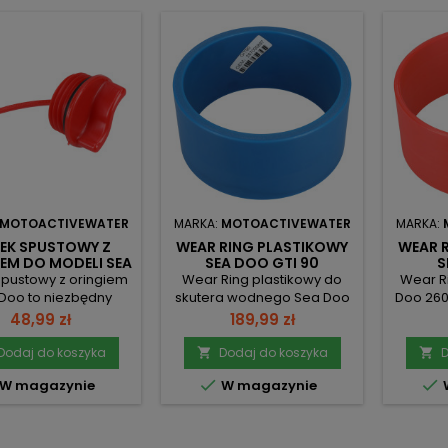
MOTOACTIVEWATER
MARKA:
MOTOACTIVEWATER
MARKA:
EK SPUSTOWY Z
WEAR RING PLASTIKOWY
WEAR 
EM DO MODELI SEA
SEA DOO GTI 90
S
GTI, GTX, RXP I
spustowy z oringiem
Wear Ring plastikowy do
Wear R
SPARK
Doo to niezbędny
skutera wodnego Sea Doo
Doo 260 
ent wyposażenia
GTI 90 to wysokiej jakości
zamienn
Cena
Cena
48,99 zł
189,99 zł
dego właściciela
element, który zapewnia
doskona
ów wodnych. Produkt
optymalną wydajność oraz
długo
Dodaj do koszyka
Dodaj do koszyka
D


nowi doskonałą
trwałość. Produkt wykonany
Wykon


W magazynie
W magazynie
lternatywę dla
jest z wytrzymałego
odpor
alnych części OEM,
plastiku, co gwarantuje
wo
 są często droższe.
odporność na różne
atmo
ęki precyzyjnemu
warunki eksploatacyjne i
elemen