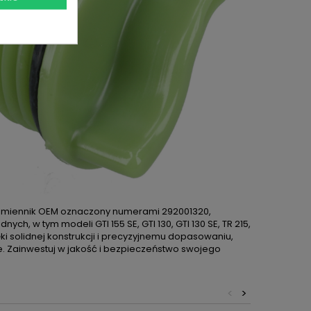
zamiennik OEM oznaczony numerami 292001320,
h, w tym modeli GTI 155 SE, GTI 130, GTI 130 SE, TR 215,
zięki solidnej konstrukcji i precyzyjnemu dopasowaniu,
. Zainwestuj w jakość i bezpieczeństwo swojego
<
>