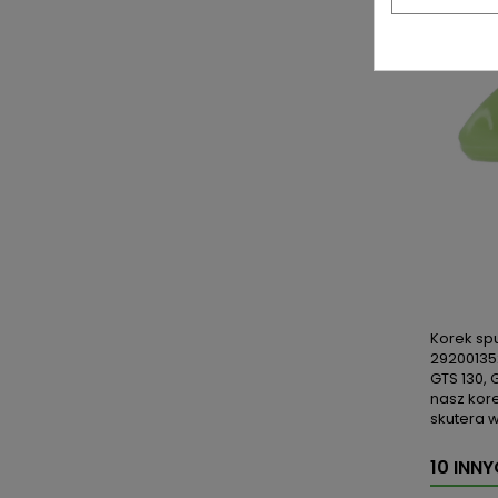
Korek sp
292001352
GTS 130, 
nasz kor
skutera 
10 INN