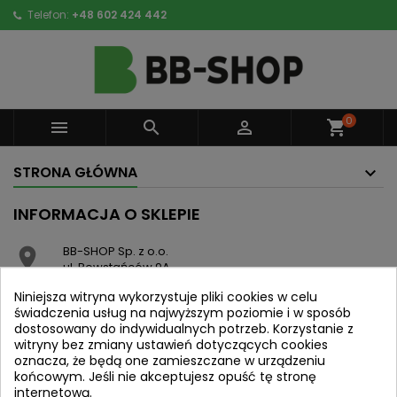
Telefon:
+48 602 424 442
0



shopping_cart
STRONA GŁÓWNA
INFORMACJA O SKLEPIE
BB-SHOP Sp. z o.o.

ul. Powstańców 9A
44-193 Knurów
Niniejsza witryna wykorzystuje pliki cookies w celu
Polska
świadczenia usług na najwyższym poziomie i w sposób
dostosowany do indywidualnych potrzeb. Korzystanie z
witryny bez zmiany ustawień dotyczących cookies
Napisz do nas:

oznacza, że będą one zamieszczane w urządzeniu
kontakt@bb-shop.pl
końcowym. Jeśli nie akceptujesz opuść tę stronę
internetową.